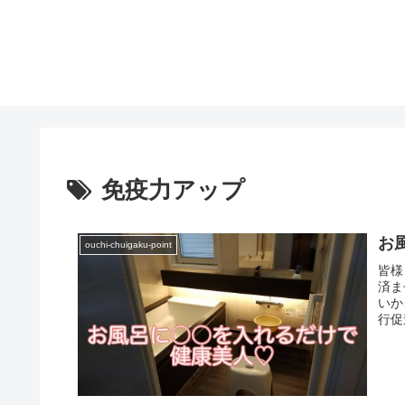
免疫力アップ
お
ouchi-chuigaku-point
皆様
済ま
いか
行促